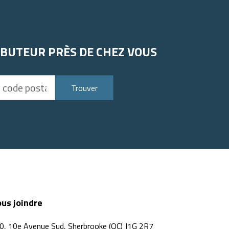
IBUTEUR PRÈS DE CHEZ VOUS
Trouver
us joindre
0, 10e Avenue Sud, Sherbrooke (QC) J1G 2R7