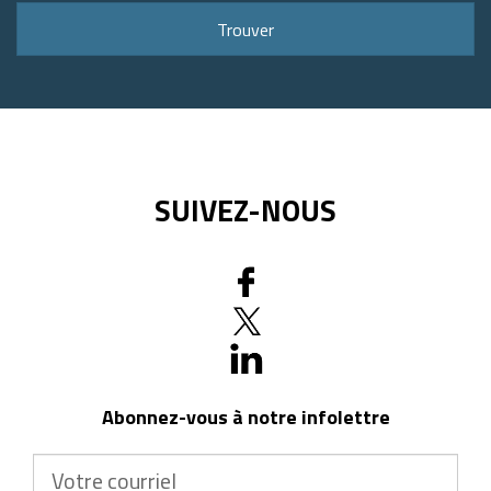
ou
Trouver
code
postal
SUIVEZ-NOUS
Abonnez-vous à notre infolettre
Votre