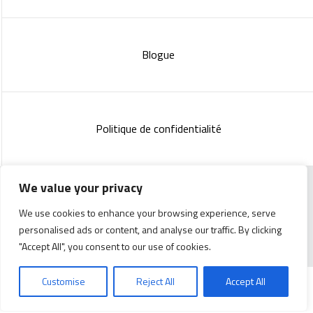
Blogue
Politique de confidentialité
We value your privacy
Copyright 2023 :
Standish Communications
&
Mélissa
We use cookies to enhance your browsing experience, serve
Lachance
personalised ads or content, and analyse our traffic. By clicking
"Accept All", you consent to our use of cookies.
Customise
Reject All
Accept All