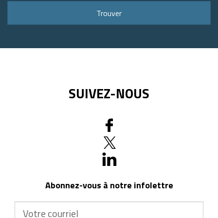
ou
Trouver
code
postal
SUIVEZ-NOUS
Abonnez-vous à notre infolettre
Votre