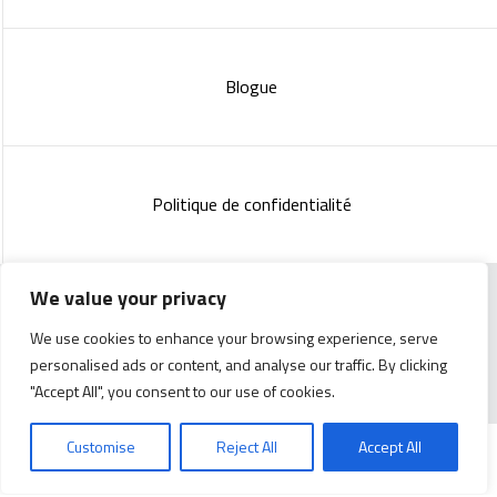
Blogue
Politique de confidentialité
We value your privacy
Copyright 2023 :
Standish Communications
&
Mélissa
We use cookies to enhance your browsing experience, serve
Lachance
personalised ads or content, and analyse our traffic. By clicking
"Accept All", you consent to our use of cookies.
Customise
Reject All
Accept All