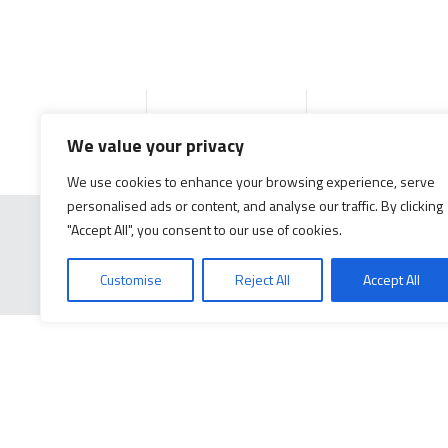
Accueil
Produits
Documentation g
We value your privacy
We use cookies to enhance your browsing experience, serve
personalised ads or content, and analyse our traffic. By clicking
"Accept All", you consent to our use of cookies.
Customise
Reject All
Accept All