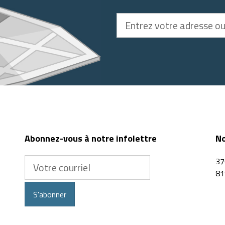
Entrez
votre
adresse
ou
code
postal
Abonnez-vous à notre infolettre
No
Votre
37
courriel
81
S'abonner