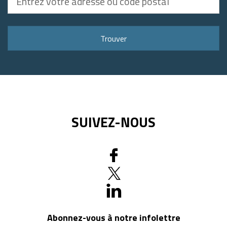
votre
adresse
ou
Trouver
code
postal
SUIVEZ-NOUS
Abonnez-vous à notre infolettre