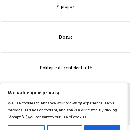
À propos
Blogue
Politique de confidentialité
We value your privacy
Copyright 2023 :
Standish Communications
&
Mélissa
We use cookies to enhance your browsing experience, serve
Lachance
personalised ads or content, and analyse our traffic. By clicking
"Accept All", you consent to our use of cookies.