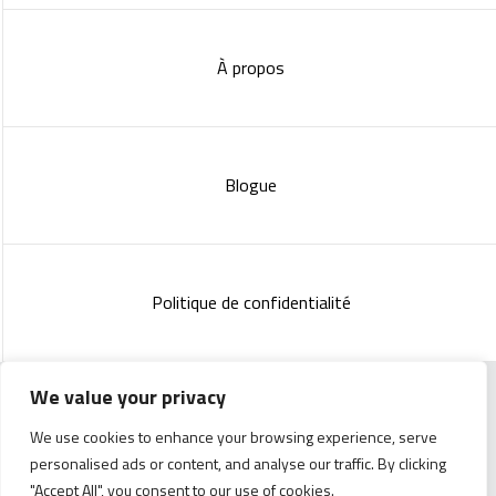
À propos
Blogue
Politique de confidentialité
We value your privacy
Copyright 2023 :
Standish Communications
&
Mélissa
We use cookies to enhance your browsing experience, serve
Lachance
personalised ads or content, and analyse our traffic. By clicking
"Accept All", you consent to our use of cookies.