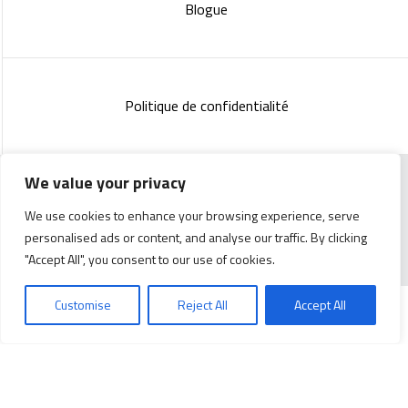
Blogue
Politique de confidentialité
We value your privacy
Copyright 2023 :
Standish Communications
&
Mélissa
We use cookies to enhance your browsing experience, serve
Lachance
personalised ads or content, and analyse our traffic. By clicking
"Accept All", you consent to our use of cookies.
Customise
Reject All
Accept All