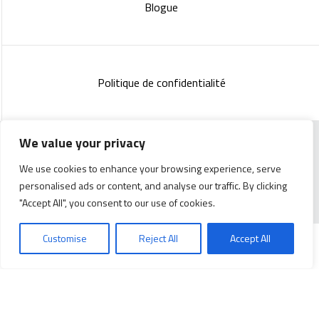
Blogue
Politique de confidentialité
We value your privacy
Copyright 2023 :
Standish Communications
&
Mélissa
We use cookies to enhance your browsing experience, serve
Lachance
personalised ads or content, and analyse our traffic. By clicking
"Accept All", you consent to our use of cookies.
Customise
Reject All
Accept All