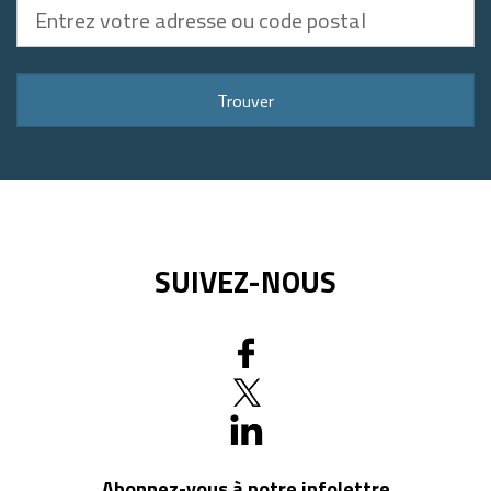
Entrez
votre
adresse
ou
Trouver
code
postal
SUIVEZ-NOUS
Abonnez-vous à notre infolettre