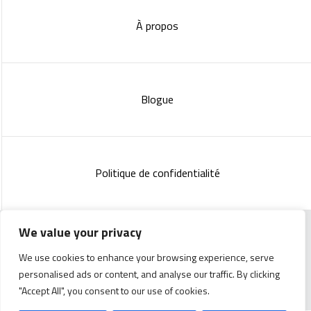
À propos
Blogue
Politique de confidentialité
We value your privacy
Copyright 2023 :
Standish Communications
&
Mélissa
We use cookies to enhance your browsing experience, serve
Lachance
personalised ads or content, and analyse our traffic. By clicking
"Accept All", you consent to our use of cookies.