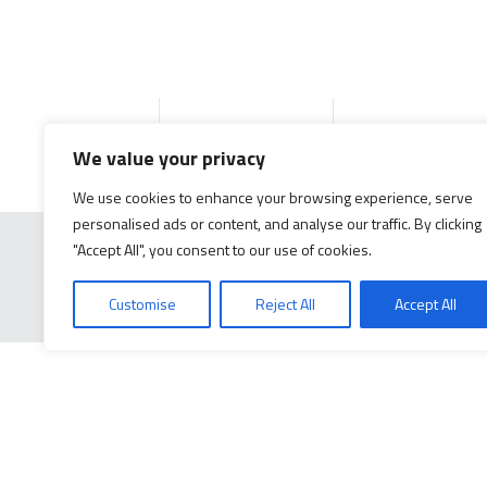
Accueil
Produits
Documentation g
We value your privacy
We use cookies to enhance your browsing experience, serve
personalised ads or content, and analyse our traffic. By clicking
"Accept All", you consent to our use of cookies.
Customise
Reject All
Accept All