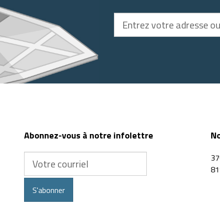
Entrez
votre
adresse
ou
code
postal
Abonnez-vous à notre infolettre
No
Votre
37
courriel
81
S'abonner