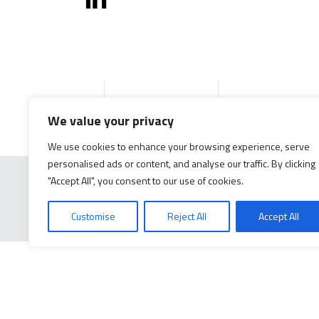
Accueil
Produits
Documentation g
We value your privacy
We use cookies to enhance your browsing experience, serve
personalised ads or content, and analyse our traffic. By clicking
"Accept All", you consent to our use of cookies.
Customise
Reject All
Accept All