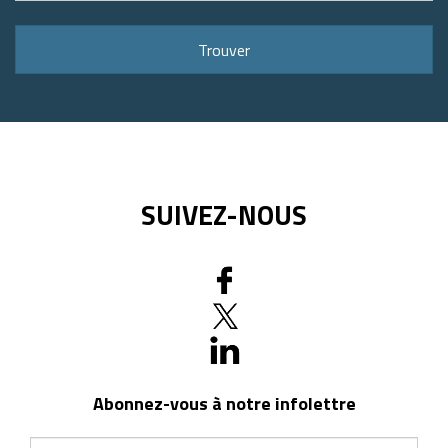
adresse
ou
Trouver
code
postal
SUIVEZ-NOUS
Abonnez-vous à notre infolettre