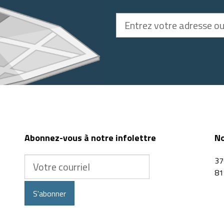
Entrez
votre
adresse
ou
code
postal
Abonnez-vous à notre infolettre
No
Votre
37
courriel
81
S'abonner