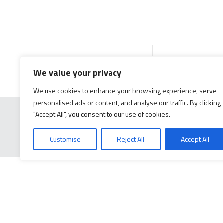
Accueil
Produits
Documentation g
We value your privacy
We use cookies to enhance your browsing experience, serve
personalised ads or content, and analyse our traffic. By clicking
"Accept All", you consent to our use of cookies.
Customise
Reject All
Accept All