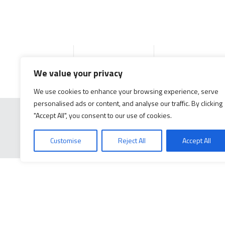
Accueil
Produits
Documentation g
We value your privacy
We use cookies to enhance your browsing experience, serve
personalised ads or content, and analyse our traffic. By clicking
"Accept All", you consent to our use of cookies.
Customise
Reject All
Accept All