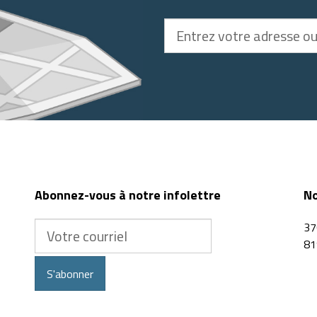
Entrez
votre
adresse
ou
code
postal
Abonnez-vous à notre infolettre
No
Votre
37
courriel
81
S'abonner