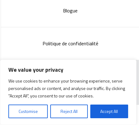
Blogue
Politique de confidentialité
We value your privacy
Copyright 2023 :
Standish Communications
&
Mélissa
We use cookies to enhance your browsing experience, serve
Lachance
personalised ads or content, and analyse our traffic. By clicking
"Accept All", you consent to our use of cookies.
Customise
Reject All
Accept All