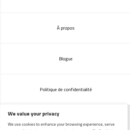
À propos
Blogue
Politique de confidentialité
We value your privacy
Copyright 2023 :
Standish Communications
&
Mélissa
We use cookies to enhance your browsing experience, serve
Lachance