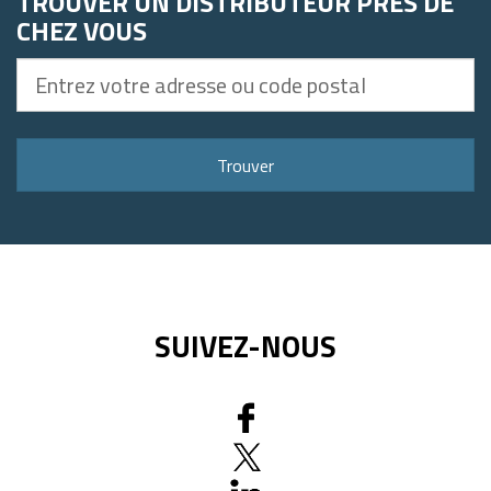
TROUVER UN DISTRIBUTEUR PRÈS DE
CHEZ VOUS
Entrez
votre
adresse
ou
Trouver
code
postal
SUIVEZ-NOUS