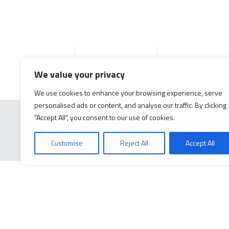
Accueil
Produits
Documentation g
We value your privacy
We use cookies to enhance your browsing experience, serve
personalised ads or content, and analyse our traffic. By clicking
"Accept All", you consent to our use of cookies.
Customise
Reject All
Accept All