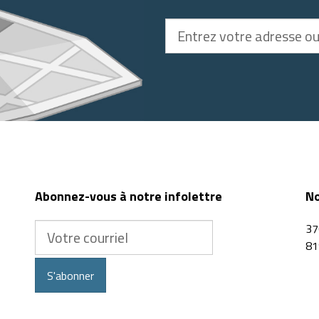
Entrez
votre
adresse
ou
code
postal
Abonnez-vous à notre infolettre
No
Votre
37
courriel
81
S'abonner