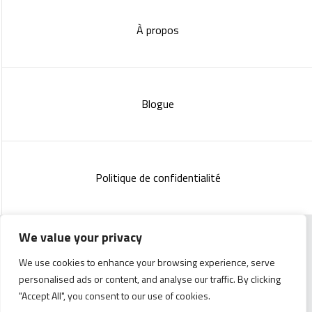
À propos
Blogue
Politique de confidentialité
We value your privacy
Copyright 2023 :
Standish Communications
&
Mélissa
We use cookies to enhance your browsing experience, serve
Lachance
personalised ads or content, and analyse our traffic. By clicking
"Accept All", you consent to our use of cookies.