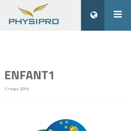
Togg
navi
ENFANT1
17 mars 2015