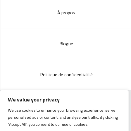
À propos
Blogue
Politique de confidentialité
We value your privacy
Copyright 2023 :
Standish Communications
&
Mélissa
We use cookies to enhance your browsing experience, serve
Lachance
personalised ads or content, and analyse our traffic. By clicking
"Accept All", you consent to our use of cookies.