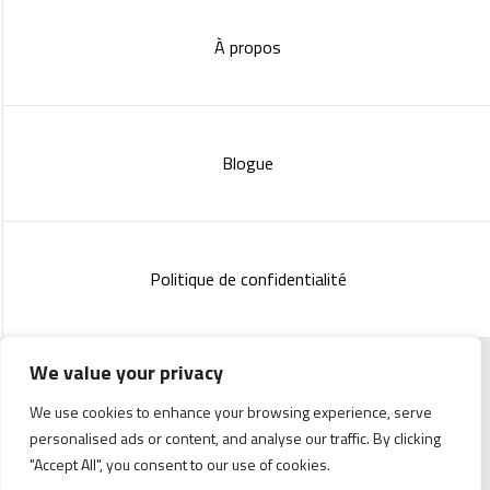
À propos
Blogue
Politique de confidentialité
We value your privacy
Copyright 2023 :
Standish Communications
&
Mélissa
We use cookies to enhance your browsing experience, serve
Lachance
personalised ads or content, and analyse our traffic. By clicking
"Accept All", you consent to our use of cookies.