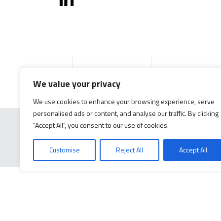
Accueil
Produits
Documentation g
We value your privacy
We use cookies to enhance your browsing experience, serve
personalised ads or content, and analyse our traffic. By clicking
"Accept All", you consent to our use of cookies.
Customise
Reject All
Accept All