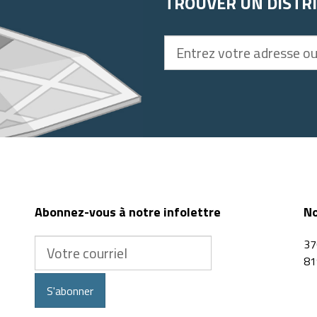
TROUVER UN DISTR
Entrez
votre
adresse
ou
code
postal
Abonnez-vous à notre infolettre
No
Votre
37
courriel
81
S'abonner