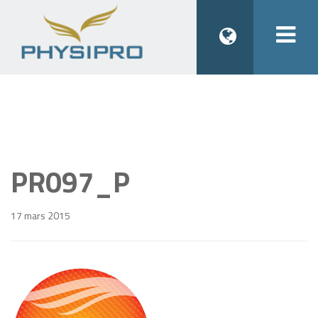
Togg
navi
PR097_P
17 mars 2015