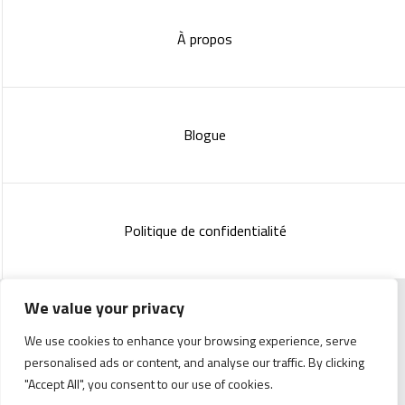
À propos
Blogue
Politique de confidentialité
We value your privacy
Copyright 2023 :
Standish Communications
&
Mélissa
We use cookies to enhance your browsing experience, serve
Lachance
personalised ads or content, and analyse our traffic. By clicking
"Accept All", you consent to our use of cookies.