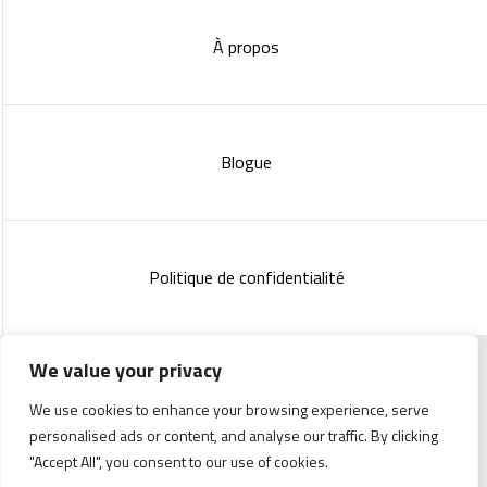
À propos
Blogue
Politique de confidentialité
We value your privacy
Copyright 2023 :
Standish Communications
&
Mélissa
We use cookies to enhance your browsing experience, serve
Lachance
personalised ads or content, and analyse our traffic. By clicking
"Accept All", you consent to our use of cookies.