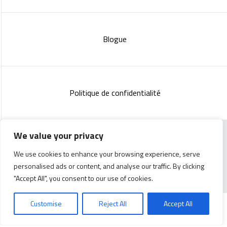
Blogue
Politique de confidentialité
We value your privacy
Copyright 2023 :
Standish Communications
&
Mélissa
We use cookies to enhance your browsing experience, serve
Lachance
personalised ads or content, and analyse our traffic. By clicking
"Accept All", you consent to our use of cookies.
Customise
Reject All
Accept All