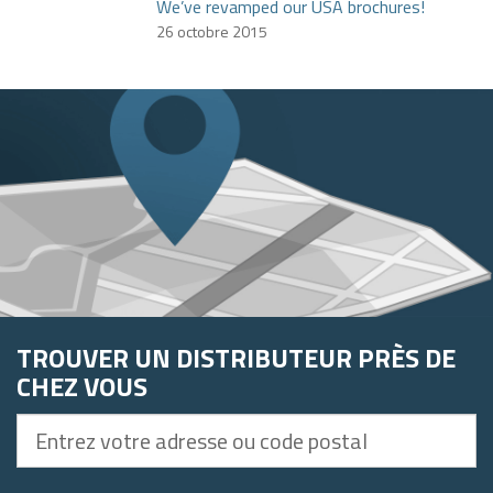
We’ve revamped our USA brochures!
26 octobre 2015
TROUVER UN DISTRIBUTEUR PRÈS DE
CHEZ VOUS
Entrez
votre
adresse