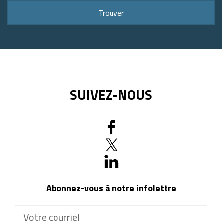
ou
Trouver
code
postal
SUIVEZ-NOUS
Abonnez-vous à notre infolettre
Votre