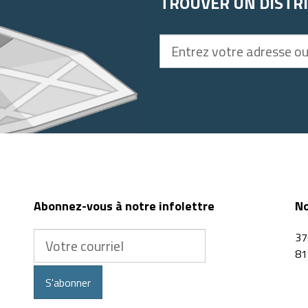
TROUVER UN DISTR
Entrez
votre
adresse
ou
code
postal
Abonnez-vous à notre infolettre
No
Votre
37
courriel
81
S'abonner