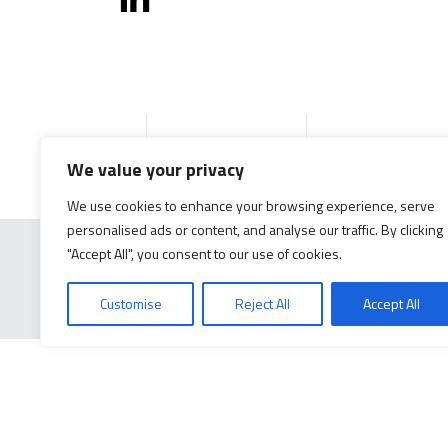
Accueil
Produits
Documentation g
We value your privacy
We use cookies to enhance your browsing experience, serve
personalised ads or content, and analyse our traffic. By clicking
"Accept All", you consent to our use of cookies.
Customise
Reject All
Accept All