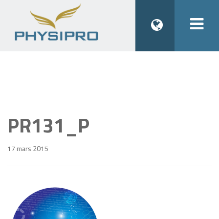
Togg
navi
PR131_P
17 mars 2015