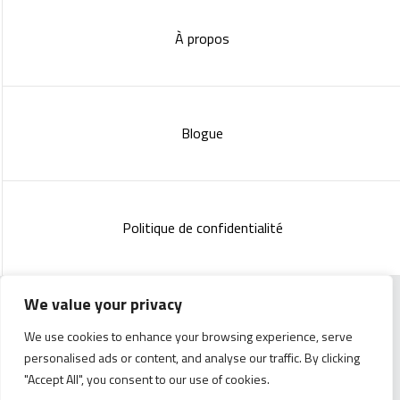
À propos
Blogue
Politique de confidentialité
We value your privacy
Copyright 2023 :
Standish Communications
&
Mélissa
We use cookies to enhance your browsing experience, serve
Lachance
personalised ads or content, and analyse our traffic. By clicking
"Accept All", you consent to our use of cookies.