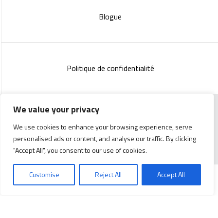
Blogue
Politique de confidentialité
We value your privacy
Copyright 2023 :
Standish Communications
&
Mélissa
We use cookies to enhance your browsing experience, serve
Lachance
personalised ads or content, and analyse our traffic. By clicking
"Accept All", you consent to our use of cookies.
Customise
Reject All
Accept All