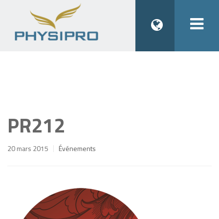
Togg
navi
PR212
20 mars 2015
Événements