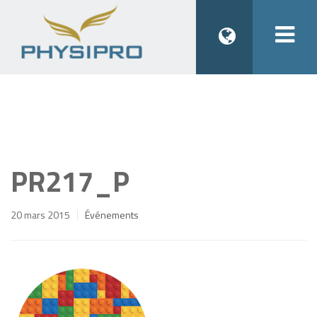
Togg
navi
PR217_P
20 mars 2015
Événements