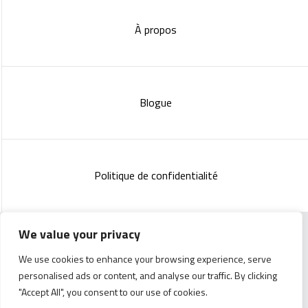
À propos
Blogue
Politique de confidentialité
We value your privacy
Copyright 2023 :
Standish Communications
&
Mélissa
We use cookies to enhance your browsing experience, serve
Lachance
personalised ads or content, and analyse our traffic. By clicking
"Accept All", you consent to our use of cookies.