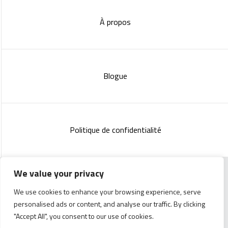
À propos
Blogue
Politique de confidentialité
We value your privacy
Copyright 2023 :
Standish Communications
&
Mélissa
We use cookies to enhance your browsing experience, serve
Lachance
personalised ads or content, and analyse our traffic. By clicking
"Accept All", you consent to our use of cookies.