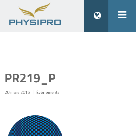
Togg
navi
PR219_P
20 mars 2015
Événements