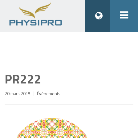
Togg
navi
PR222
20 mars 2015
Événements