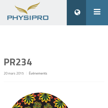
Togg
navi
PR234
20 mars 2015
Événements