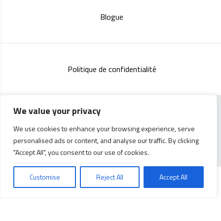
Blogue
Politique de confidentialité
We value your privacy
Copyright 2023 :
Standish Communications
&
Mélissa
We use cookies to enhance your browsing experience, serve
Lachance
personalised ads or content, and analyse our traffic. By clicking
"Accept All", you consent to our use of cookies.
Customise
Reject All
Accept All