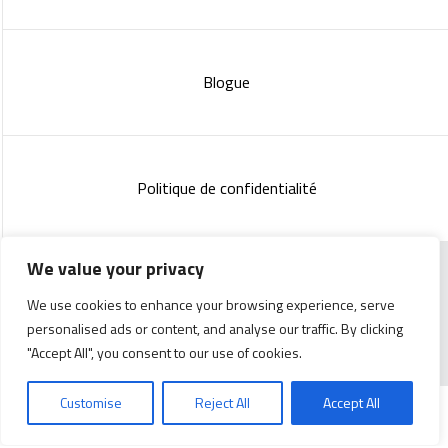
Blogue
Politique de confidentialité
We value your privacy
Copyright 2023 :
Standish Communications
&
Mélissa
We use cookies to enhance your browsing experience, serve
Lachance
personalised ads or content, and analyse our traffic. By clicking
"Accept All", you consent to our use of cookies.
Customise
Reject All
Accept All