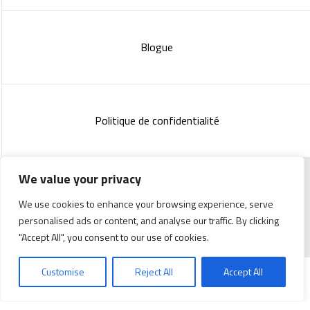
Blogue
Politique de confidentialité
We value your privacy
Copyright 2023 :
Standish Communications
&
Mélissa
We use cookies to enhance your browsing experience, serve
Lachance
personalised ads or content, and analyse our traffic. By clicking
"Accept All", you consent to our use of cookies.
Customise
Reject All
Accept All