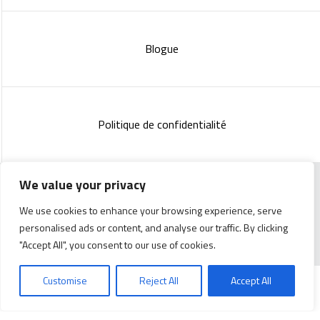
Blogue
Politique de confidentialité
We value your privacy
Copyright 2023 :
Standish Communications
&
Mélissa
We use cookies to enhance your browsing experience, serve
Lachance
personalised ads or content, and analyse our traffic. By clicking
"Accept All", you consent to our use of cookies.
Customise
Reject All
Accept All