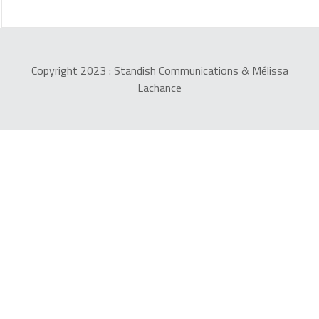
Copyright 2023 :
Standish Communications
&
Mélissa
Lachance