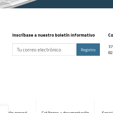
postal
Inscríbase a nuestro boletín informativo
Co
Tu
37
Registro
correo
82
electrónico
ntación general
Catálogos y documentación
Servici