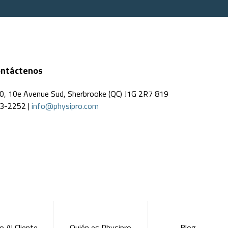
ntáctenos
0, 10e Avenue Sud, Sherbrooke (QC) J1G 2R7 819
3-2252 |
info@physipro.com
o Al Cliente
Quién es Physipro
Blog