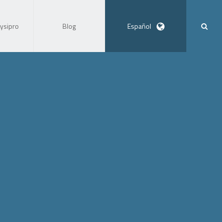
ysipro
Blog
Español