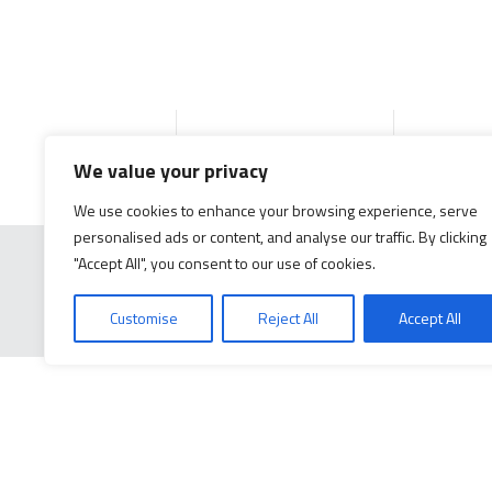
Inicio
Productos
Docume
We value your privacy
We use cookies to enhance your browsing experience, serve
personalised ads or content, and analyse our traffic. By clicking
"Accept All", you consent to our use of cookies.
Customise
Reject All
Accept All