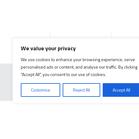
Inicio
Productos
Docume
We value your privacy
We use cookies to enhance your browsing experience, serve
personalised ads or content, and analyse our traffic. By clicking
"Accept All", you consent to our use of cookies.
Customise
Reject All
Accept All