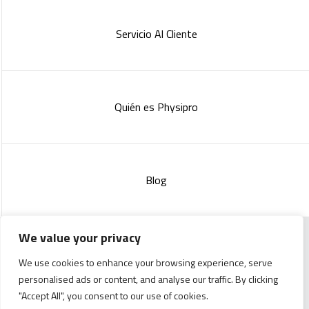
Servicio Al Cliente
Quién es Physipro
Blog
We value your privacy
Copyright 2023 :
Standish Communications
&
Mélissa
We use cookies to enhance your browsing experience, serve
Lachance
personalised ads or content, and analyse our traffic. By clicking
"Accept All", you consent to our use of cookies.