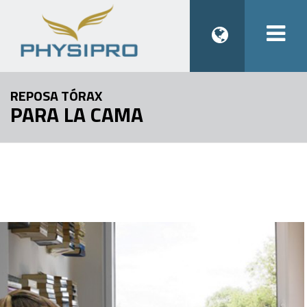
Togg
navi
REPOSA TÓRAX
PARA LA CAMA
1
2
Previous
Next