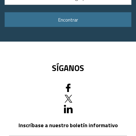
su
dirección
o
Encontrar
código
postal
SÍGANOS
Inscríbase a nuestro boletín informativo