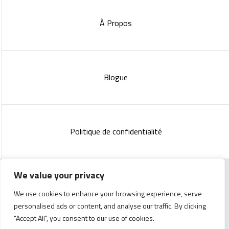
À Propos
Blogue
Politique de confidentialité
We value your privacy
Copyright 2023 :
Standish Communications
&
Mélissa
We use cookies to enhance your browsing experience, serve
Lachance
personalised ads or content, and analyse our traffic. By clicking
"Accept All", you consent to our use of cookies.