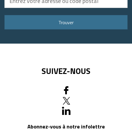
votre
adresse
ou
Trouver
code
postal
SUIVEZ-NOUS
Abonnez-vous à notre infolettre