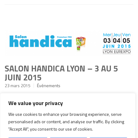
SALON HANDICA LYON – 3 AU 5
JUIN 2015
23 mars 2015
Événements
Physipro participera au salon Handica à Lyon, les 03, 04 et 05
We value your privacy
juin 2015! Eurexpo Hall 6 – Boulevard de l’Europe 69686
Chassieu cedex France Venez nous retrouver sur le stand E80.
We use cookies to enhance your browsing experience, serve
Pour plus d’information sur ce salon http://www.autonomic-
personalised ads or content, and analyse our traffic. By clicking
expo.com/
"Accept All", you consent to our use of cookies.