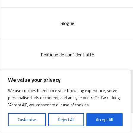
Blogue
Politique de confidentialité
We value your privacy
Copyright 2023 :
Standish Communications
&
Mélissa
We use cookies to enhance your browsing experience, serve
Lachance
personalised ads or content, and analyse our traffic. By clicking
"Accept All", you consent to our use of cookies.
Customise
Reject All
Accept All