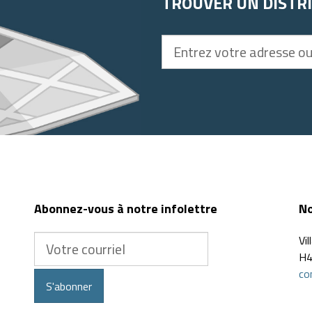
TROUVER UN DISTR
Entrez
votre
adresse
ou
code
postal
Abonnez-vous à notre infolettre
No
Votre
Vi
courriel
H4
co
S'abonner