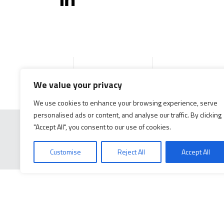
Accueil
Produits
Documentation gé
We value your privacy
We use cookies to enhance your browsing experience, serve
personalised ads or content, and analyse our traffic. By clicking
"Accept All", you consent to our use of cookies.
Customise
Reject All
Accept All