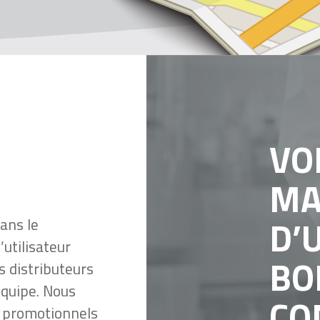
VO
MA
D’
dans le
’utilisateur
BO
s distributeurs
équipe. Nous
CO
ls promotionnels