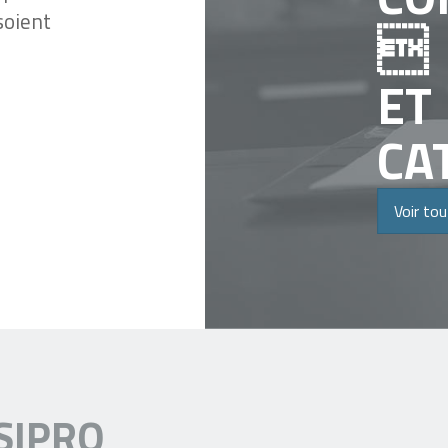
soient

ET
CA
Voir to
SIPRO