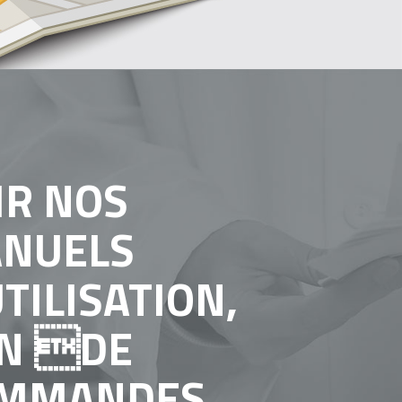
IR NOS
NUELS
UTILISATION,
N DE
MMANDES