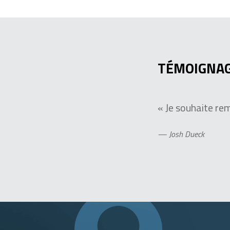
TÉMOIGNAG
« Je souhaite re
— Josh Dueck