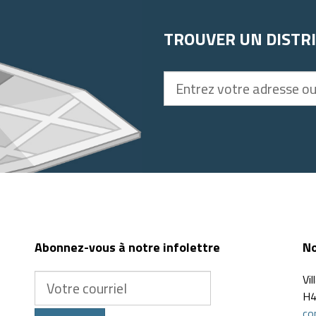
TROUVER UN DISTR
Entrez
votre
adresse
ou
code
postal
Abonnez-vous à notre infolettre
No
Votre
Vi
courriel
H4
co