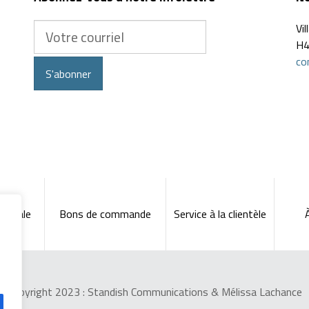
Votre
Vi
courriel
H4
co
S'abonner
nérale
Bons de commande
Service à la clientèle
Copyright 2023 :
Standish Communications
&
Mélissa Lachance