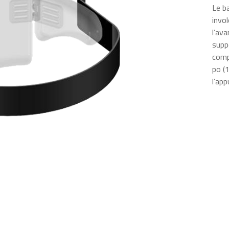
Le b
invo
l’av
suppo
comp
po (
l’app