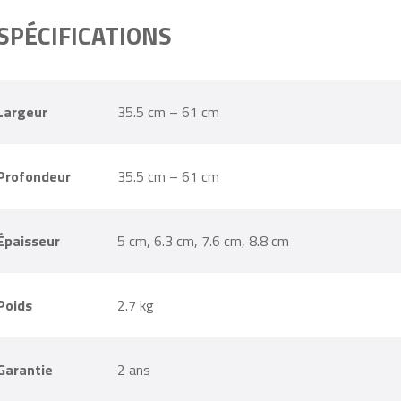
SPÉCIFICATIONS
Largeur
35.5 cm – 61 cm
Profondeur
35.5 cm – 61 cm
Épaisseur
5 cm, 6.3 cm, 7.6 cm, 8.8 cm
Poids
2.7 kg
Garantie
2 ans